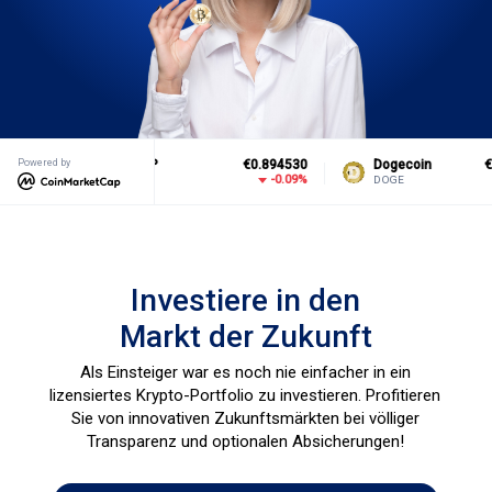
39.29
Powered by
XRP
€0.894530
Dogecoin
€0.06
-1.27%
-0.09%
-0
XRP
DOGE
Investiere in den
Markt der Zukunft
Als Einsteiger war es noch nie einfacher in ein
lizensiertes Krypto-Portfolio zu investieren. Profitieren
Sie von innovativen Zukunftsmärkten bei völliger
Transparenz und optionalen Absicherungen!